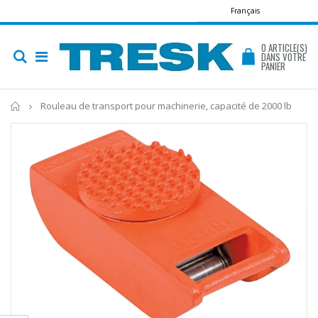
Français
0
ARTICLE(S)
DANS VOTRE
PANIER
Accueil
Rouleau de transport pour machinerie, capacité de 2000 lb