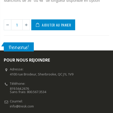
Manchons de 36" ou 48" de longueur disponible en option
AJOUTER AU PANIER
Bienvenue!
POUR NOUS REJOINDRE
Adresse:
4100 rue Brodeur, Sherbrooke, QC J1L 1V9
Téléhone:
819.564.2676
Sans frais: 800.567.3534
Courriel:
info@tresk.com