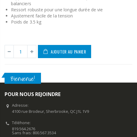
balanciers
Ressort robuste pour une longue durée de vie
Ajustement facile de la tension
Poids de 3.5 kg
AJOUTER AU PANIER
Bienvenue!
POUR NOUS REJOINDRE
Adresse:
4100 rue Brodeur, Sherbrooke, QC J1L 1V9
Téléhone:
819.564.2676
Sans frais: 800.567.3534