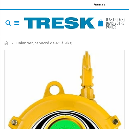
Français
0
ARTICLE(S)
DANS VOTRE
PANIER
Accueil
Balancier, capacité de 4.5 à 9 kg